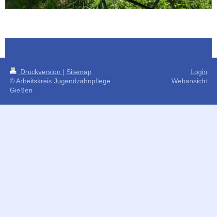
Druckversion
|
Sitemap
Login
© Arbeitskreis Jugendzahnpflege
Webansicht
Gießen